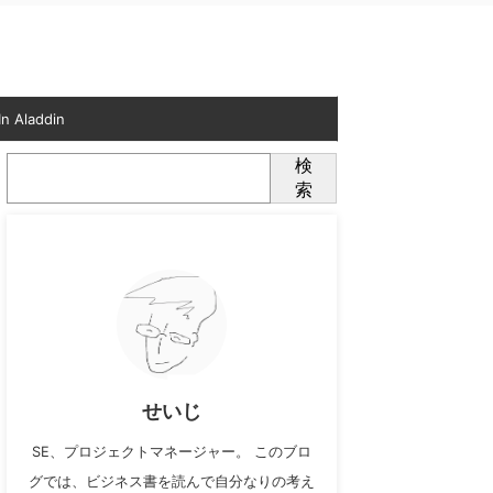
n Aladdin
検
索
せいじ
SE、プロジェクトマネージャー。 このブロ
グでは、ビジネス書を読んで自分なりの考え