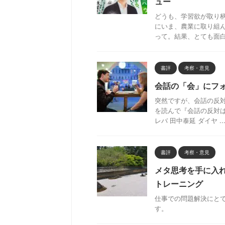
ュー
どうも、学習欲が取り柄の
にいま、農業に取り組
って。結果、とても面白 .
書評
考察・意見
会話の「会」にフ
突然ですが、会話の反
を読んで『会話の反対は伝
レバ 田中泰延 ダイヤ ..
書評
考察・意見
メタ思考を手に入
トレーニング
仕事での問題解決にと
す。