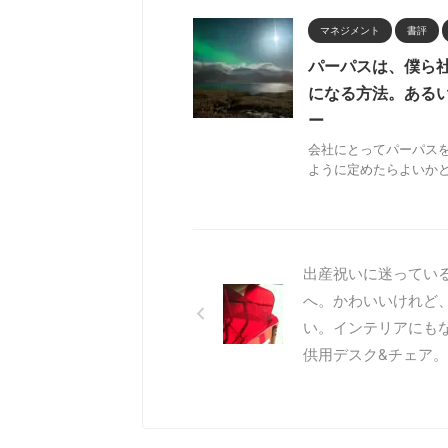
マネジメント
書評
パーパスは、僕ら
になる方法。あるい
ー
会社にとってパーパス
ように定めたらよいか
出産祝いに迷ってい
へ。かわいいけれど
い。インテリアにも
供用デスク&チェア。