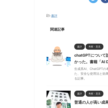
-
書評
関連記事
書評
考察・意見
chatGPTにつ
かった。書籍「AI D
生成系AI、ChatG
た、安全な使用法と効果
る記事。
書評
考察・意見
普通の人が高い成