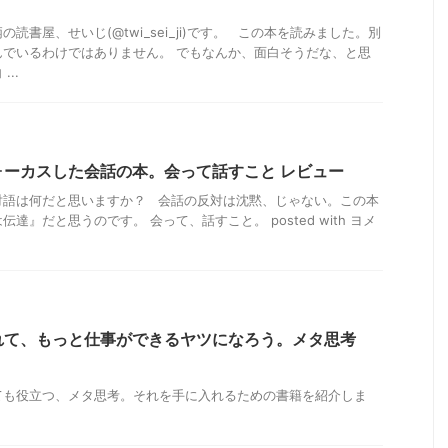
読書屋、せいじ(@twi_sei_ji)です。 この本を読みました。別
んでいるわけではありません。 でもなんか、面白そうだな、と思
..
ォーカスした会話の本。会って話すこと レビュー
対語は何だと思いますか？ 会話の反対は沈黙、じゃない。この本
達』だと思うのです。 会って、話すこと。 posted with ヨメ
.
れて、もっと仕事ができるヤツになろう。メタ思考
ても役立つ、メタ思考。それを手に入れるための書籍を紹介しま