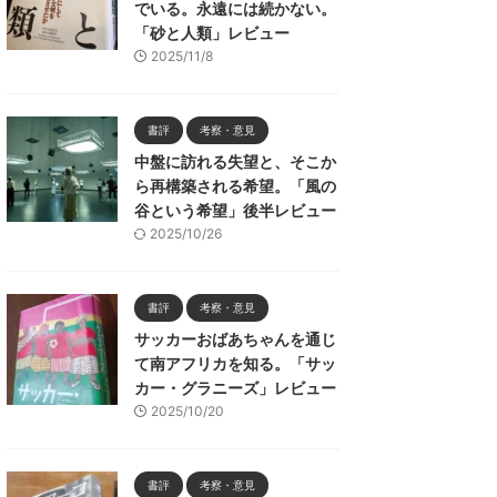
でいる。永遠には続かない。
「砂と人類」レビュー
2025/11/8
書評
考察・意見
中盤に訪れる失望と、そこか
ら再構築される希望。「風の
谷という希望」後半レビュー
2025/10/26
書評
考察・意見
サッカーおばあちゃんを通じ
て南アフリカを知る。「サッ
カー・グラニーズ」レビュー
2025/10/20
書評
考察・意見