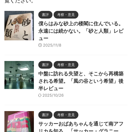
覧ください。
書評
考察・意見
僕らはみな砂上の楼閣に住んでいる。
永遠には続かない。「砂と人類」レビ
ュー
2025/11/8
書評
考察・意見
中盤に訪れる失望と、そこから再構築
される希望。「風の谷という希望」後
半レビュー
2025/10/26
書評
考察・意見
サッカーおばあちゃんを通じて南アフ
リカを知る。「サッカー・グラニー