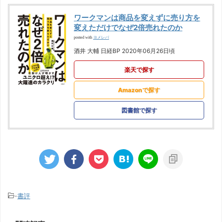
ワークマンは商品を変えずに売り方を
変えただけでなぜ2倍売れたのか
ヨメレバ
posted with
酒井 大輔 日経BP 2020年06月26日頃
楽天で探す
Amazonで探す
図書館で探す
-
書評