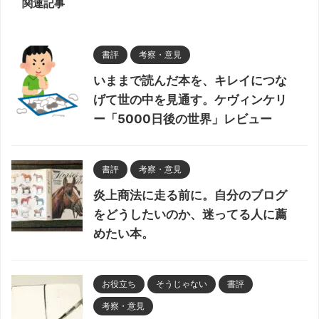
関連記事
書評
考察・意見
いままで読んだ本を、キレイにつな
げて世の中を見通す。ケヴィンケリ
ー「5000日後の世界」レビュー
書評
考察・意見
炎上商法に走る前に。自分のブログ
をどうしたいのか、迷ってる人に薦
めたい本。
お役立ち
そうじゃない
書評
考察・意見