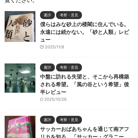
覧ください。
書評
考察・意見
僕らはみな砂上の楼閣に住んでいる。
永遠には続かない。「砂と人類」レビ
ュー
2025/11/8
書評
考察・意見
中盤に訪れる失望と、そこから再構築
される希望。「風の谷という希望」後
半レビュー
2025/10/26
書評
考察・意見
サッカーおばあちゃんを通じて南アフ
リカを知る。「サッカー・グラニー