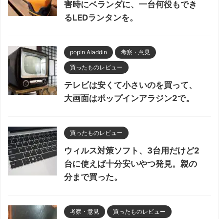
害時にベランダに、一台何役もでき
るLEDランタンを。
popIn Aladdin
考察・意見
買ったものレビュー
テレビは安くて小さいのを買って、
大画面はポップインアラジン2で。
買ったものレビュー
ウィルス対策ソフト、3台用だけど2
台に使えば十分安いやつ発見。親の
分まで買った。
考察・意見
買ったものレビュー