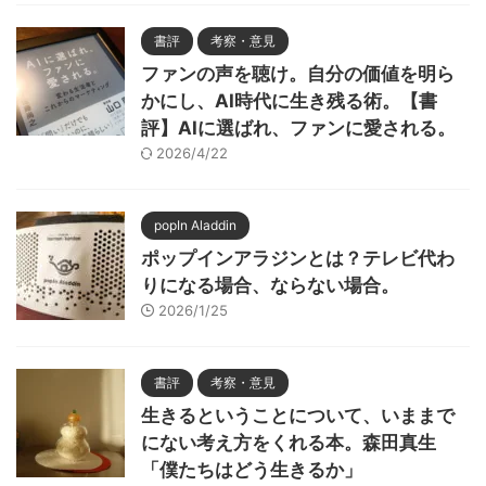
書評
考察・意見
ファンの声を聴け。自分の価値を明ら
かにし、AI時代に生き残る術。【書
評】AIに選ばれ、ファンに愛される。
2026/4/22
popIn Aladdin
ポップインアラジンとは？テレビ代わ
りになる場合、ならない場合。
2026/1/25
書評
考察・意見
生きるということについて、いままで
にない考え方をくれる本。森田真生
「僕たちはどう生きるか」