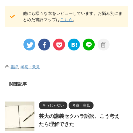
他にも様々な本をレビューしています。お悩み別にま
とめた書評マップは
こちら
。
-
書評
,
考察・意見
関連記事
そうじゃない
考察・意見
芸大の講義セクハラ訴訟、こう考え
たら理解できた