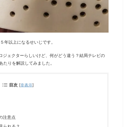
５年以上になるせいじです。
ロジェクターらしいけど、何がどう違う？結局テレビの
のあたりを解説してみました。
目次
[
非表示
]
の注意点
は見られる？