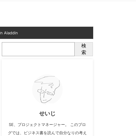
n Aladdin
検
索
せいじ
SE、プロジェクトマネージャー。 このブロ
グでは、ビジネス書を読んで自分なりの考え