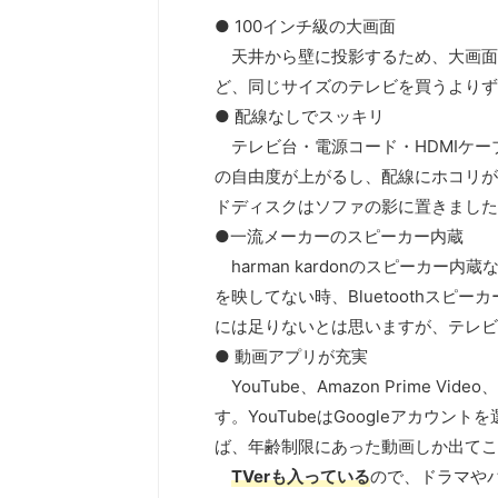
● 100インチ級の大画面
天井から壁に投影するため、大画面
ど、同じサイズのテレビを買うよりず
● 配線なしでスッキリ
テレビ台・電源コード・HDMIケー
の自由度が上がるし、配線にホコリが
ドディスクはソファの影に置きました
●一流メーカーのスピーカー内蔵
harman kardonのスピーカ
を映してない時、Bluetoothス
には足りないとは思いますが、テレビ
● 動画アプリが充実
YouTube、Amazon Prime 
す。YouTubeはGoogleアカウ
ば、年齢制限にあった動画しか出てこ
TVerも入っている
ので、ドラマや