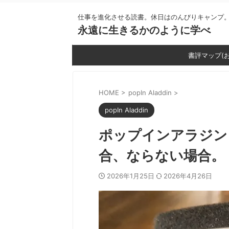
仕事を進化させる読書。休日はのんびりキャンプ
永遠に生きるかのように学べ
書評マップ(
HOME
>
popIn Aladdin
>
popIn Aladdin
ポップインアラジン
合、ならない場合。
2026年1月25日
2026年4月26日