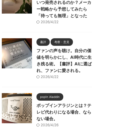
いつ発売されるのか？メーカ
ー戦略から予想してみたら
「待っても無理」となった
2026/4/22
書評
考察・意見
ファンの声を聴け。自分の価
値を明らかにし、AI時代に生
き残る術。【書評】AIに選ば
れ、ファンに愛される。
2026/4/22
popIn Aladdin
ポップインアラジンとは？テ
レビ代わりになる場合、なら
ない場合。
2026/4/26