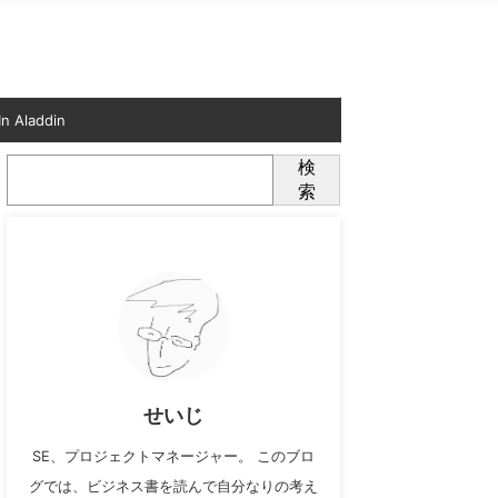
n Aladdin
検
索
せいじ
SE、プロジェクトマネージャー。 このブロ
グでは、ビジネス書を読んで自分なりの考え