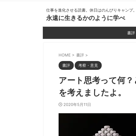
仕事を進化させる読書。休日はのんびりキャンプ
永遠に生きるかのように学べ
書評
HOME
>
書評
>
書評
考察・意見
アート思考って何？
を考えましたよ。
2020年5月11日