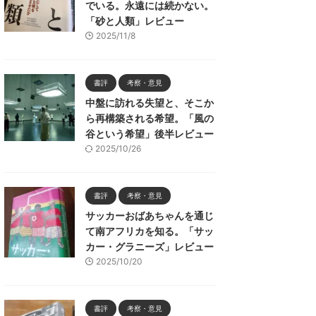
でいる。永遠には続かない。
「砂と人類」レビュー
2025/11/8
書評
考察・意見
中盤に訪れる失望と、そこか
ら再構築される希望。「風の
谷という希望」後半レビュー
2025/10/26
書評
考察・意見
サッカーおばあちゃんを通じ
て南アフリカを知る。「サッ
カー・グラニーズ」レビュー
2025/10/20
書評
考察・意見