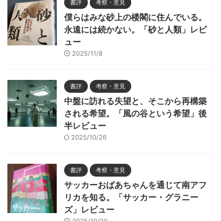
書評
考察・意見
僕らはみな砂上の楼閣に住んでいる。
永遠には続かない。「砂と人類」レビ
ュー
2025/11/8
書評
考察・意見
中盤に訪れる失望と、そこから再構築
される希望。「風の谷という希望」後
半レビュー
2025/10/26
書評
考察・意見
サッカーおばあちゃんを通じて南アフ
リカを知る。「サッカー・グラニー
ズ」レビュー