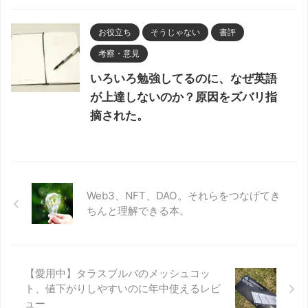
お役立ち
そうじゃない
書評
考察・意見
いろいろ勉強してるのに、なぜ英語
が上達しないのか？原因をズバリ指
摘された。
Web3、NFT、DAO。それらをつなげてき
ちんと理解できる本。
【愛用中】タラスブルバのメッシュコッ
ト、値下がりしやすいのに年中使えるレビ
ュー