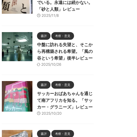
でいる。永遠には続かない。
「砂と人類」レビュー
2025/11/8
書評
考察・意見
中盤に訪れる失望と、そこか
ら再構築される希望。「風の
谷という希望」後半レビュー
2025/10/26
書評
考察・意見
サッカーおばあちゃんを通じ
て南アフリカを知る。「サッ
カー・グラニーズ」レビュー
2025/10/20
書評
考察・意見