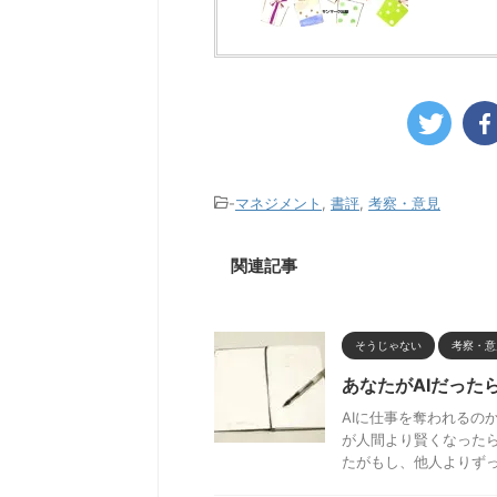
-
マネジメント
,
書評
,
考察・意見
関連記事
そうじゃない
考察・意
あなたがAIだった
AIに仕事を奪われるの
が人間より賢くなった
たがもし、他人よりずっ .