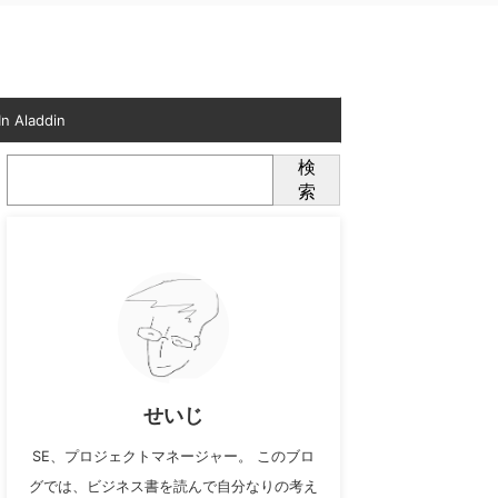
n Aladdin
検
索
せいじ
SE、プロジェクトマネージャー。 このブロ
グでは、ビジネス書を読んで自分なりの考え