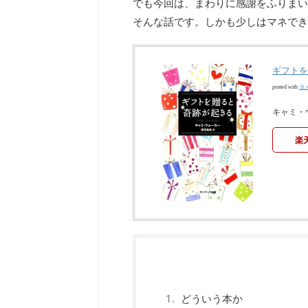
でも今回は、まわりに感謝をふりまい
そんな話です。しかも少しはマネでき
ギフトを
ヨ
posted with
キャミ・ウ
楽
どういう本か