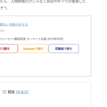
たら、人間関係だけじゃなく自分のすべてが改善した、
そう。
贈ると奇跡が起きる
メレバ
ォーカー/鹿田昌美 サンマーク出版 2010年08月
天で探す
Amazonで探す
図書館で探す
目次
[
非表示
]