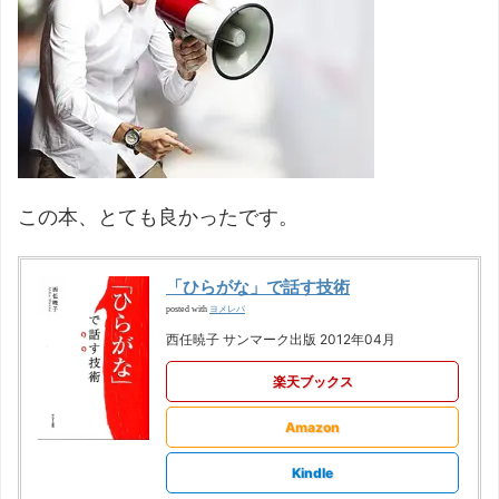
この本、とても良かったです。
「ひらがな」で話す技術
ヨメレバ
posted with
西任暁子 サンマーク出版 2012年04月
楽天ブックス
Amazon
Kindle