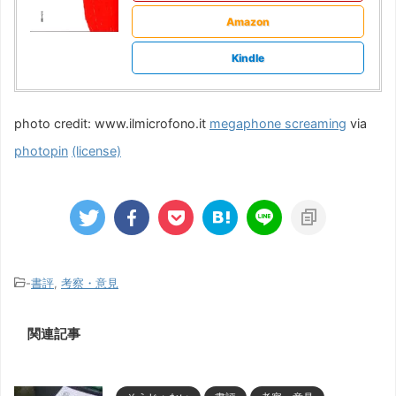
Amazon
Kindle
photo credit: www.ilmicrofono.it
megaphone screaming
via
photopin
(license)
-
書評
,
考察・意見
関連記事