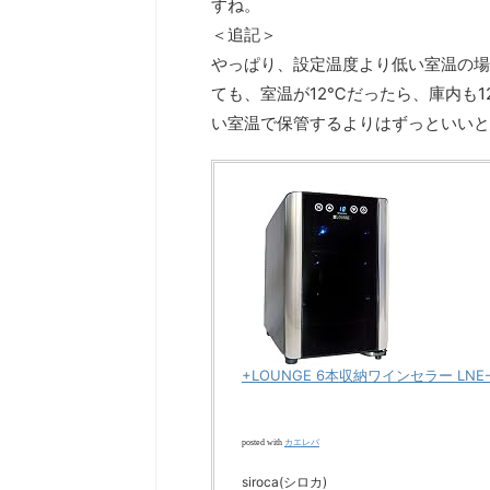
すね。
＜追記＞
やっぱり、設定温度より低い室温の場
ても、室温が12℃だったら、庫内も
い室温で保管するよりはずっといいと
+LOUNGE 6本収納ワインセラー LN
カエレバ
posted with
siroca(シロカ)