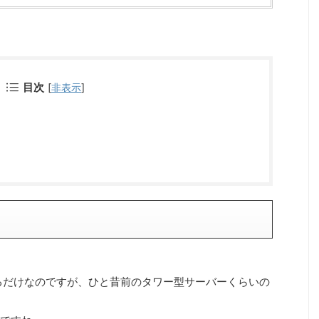
目次
[
非表示
]
るだけなのですが、ひと昔前のタワー型サーバーくらいの