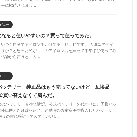
に招待されまし ...
ビュー
になると使いやすいの？買って使ってみた。
はいつも自分でアイロンをかけてる、せいじです。 人体型のアイ
ょうか？と思った私が、このアイロン台を買って半年ほど使ってみ
論から言うと、人 ...
ビュー
C バッテリー。純正品はもう売ってないけど、互換品
C買い替えなくて済んだ。
ostroのバッテリー交換体験記。公式バッテリーの代わりに、互換バッ
意外に使えた経緯を紹介。起動時の設定変更や購入したバッテリー
替えの前に検討してみてください。