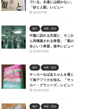
でいる。永遠には続かない。
「砂と人類」レビュー
2025/11/8
書評
考察・意見
中盤に訪れる失望と、そこか
ら再構築される希望。「風の
谷という希望」後半レビュー
2025/10/26
書評
考察・意見
サッカーおばあちゃんを通じ
て南アフリカを知る。「サッ
カー・グラニーズ」レビュー
2025/10/20
書評
考察・意見