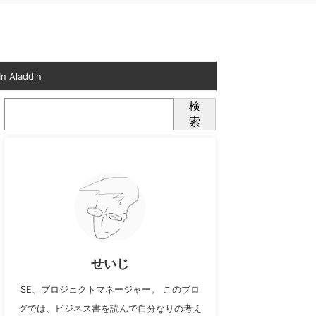
n Aladdin
検
索
せいじ
SE、プロジェクトマネージャー。 このブロ
グでは、ビジネス書を読んで自分なりの考え