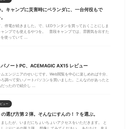
い。キャンプに災害時にベランダに、一台何役もで
を。
、停電が続きました。で、LEDランタンを買っておくことにしま
キャンプでも使えるやつを。 普段キャンプでは、雰囲気を出すた
使っていて ...
ノートPC、ACEMAGIC AX15 レビュー
ムエンジニアのせいじです。Web閲覧を中心に楽しめれば十分、
いろ調べて安いノートパソコンを買いました。こんなのがあったと
ったので紹介し ...
ビュー
トの選び方第２弾。そんなにすんの！？を選ぶ。
きましたが、いまだにちょいちょいアクセスをいただきます。 と
しぶりにその第２弾。 想像してみてください。 あなたは、友人