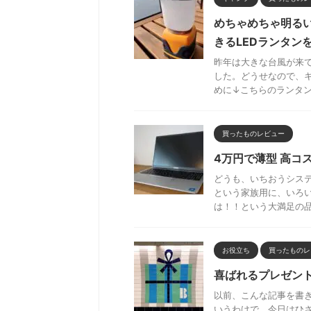
めちゃめちゃ明る
きるLEDランタン
昨年は大きな台風が来て
した。どうせなので、
めに↓こちらのランタンを
買ったものレビュー
4万円で薄型 高コスパ
どうも、いちおうシステ
という家族用に、いろ
は！！という大満足の品だ
お役立ち
買ったものレ
喜ばれるプレゼン
以前、こんな記事を書
いうわけで、今日はひさ