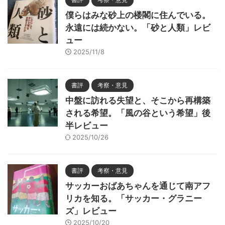
僕らはみな砂上の楼閣に住んでいる。
永遠には続かない。「砂と人類」レビ
ュー
2025/11/8
書評
考察・意見
中盤に訪れる失望と、そこから再構築
される希望。「風の谷という希望」後
半レビュー
2025/10/26
書評
考察・意見
サッカーおばあちゃんを通じて南アフ
リカを知る。「サッカー・グラニー
ズ」レビュー
2025/10/20