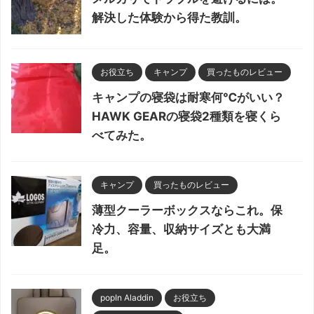
解決した体験から得た教訓。
お役立ち
キャンプ
買ったものレビュー
キャンプの寝袋は耐寒何℃がいい？
HAWK GEARの寝袋2種類を寝くら
べてみた。
キャンプ
買ったものレビュー
薄型クーラーボックスならこれ。保
冷力、容量、収納サイズとも大満
足。
popIn Aladdin
お役立ち