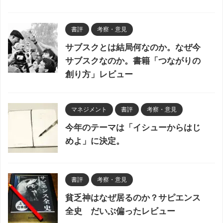
書評
考察・意見
サブスクとは結局何なのか。なぜ今
サブスクなのか。書籍「つながりの
創り方」レビュー
マネジメント
書評
考察・意見
今年のテーマは「イシューからはじ
めよ」に決定。
書評
考察・意見
貧乏神はなぜ居るのか？サピエンス
全史 だいぶ偏ったレビュー