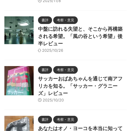
2025/11/8
書評
考察・意見
中盤に訪れる失望と、そこから再構築
される希望。「風の谷という希望」後
半レビュー
2025/10/26
書評
考察・意見
サッカーおばあちゃんを通じて南アフ
リカを知る。「サッカー・グラニー
ズ」レビュー
2025/10/20
書評
考察・意見
あなたはオノ・ヨーコを本当に知って