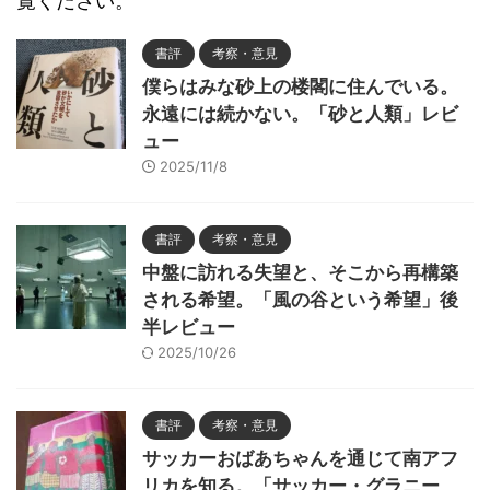
覧ください。
書評
考察・意見
僕らはみな砂上の楼閣に住んでいる。
永遠には続かない。「砂と人類」レビ
ュー
2025/11/8
書評
考察・意見
中盤に訪れる失望と、そこから再構築
される希望。「風の谷という希望」後
半レビュー
2025/10/26
書評
考察・意見
サッカーおばあちゃんを通じて南アフ
リカを知る。「サッカー・グラニー