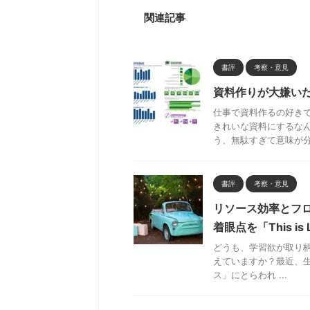
関連記事
書評
考察・意見
資料作りが大嫌いだ
仕事で資料作るの好きで
きれいな資料にするな
う、無駄すぎて意味が分か
書評
考察・意見
リソース効率とフ
着眼点を「This i
どうも、学習欲が取り柄の
えていますか？最近、生産
ス」にとらわれ ...