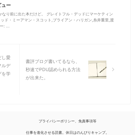
ビュー
かなり前に出た本だけど。 グレイトフル・デッドにマーケティン
ヴィッド・ミーアマン・スコット,ブライアン・ハリガン,糸井重里,渡
 ...
だし愛
書評ブログ書いてるなら、
フルデ
秒速でPDU認められる方法
グを学
が出来た。
プライバシーポリシー、免責事項等
仕事を進化させる読書。休日はのんびりキャンプ。