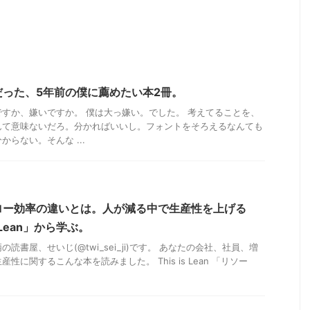
った、5年前の僕に薦めたい本2冊。
すか、嫌いですか。 僕は大っ嫌い。でした。 考えてることを、
んて意味ないだろ。分かればいいし。フォントをそろえるなんても
らない。そんな ...
ロー効率の違いとは。人が減る中で生産性を上げる
s Lean」から学ぶ。
読書屋、せいじ(@twi_sei_ji)です。 あなたの会社、社員、増
性に関するこんな本を読みました。 This is Lean 「リソー