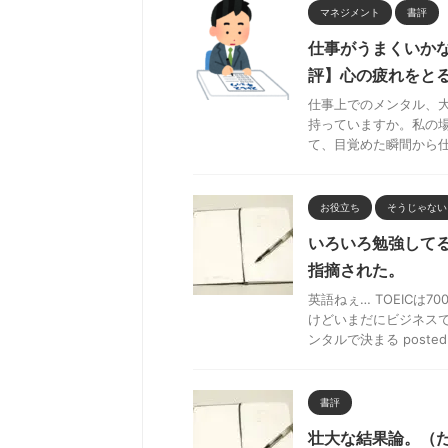
マネジメント
書評
仕事がうまくいか
評】心の疲れをと
仕事上でのメンタル、
持っていますか。私の
て、目覚めた瞬間から仕事
お役立ち
そうじゃない
いろいろ勉強して
指摘された。
英語ねぇ… TOEIC
けどいまだにビジネスで
ンタルで決まる posted .
書評
壮大な結果論。（