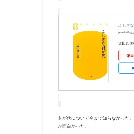
ふしぎな
ヨ
posted with
辻田真佐憲
楽天
K
君が代について今まで知らなかった、
か面白かった。