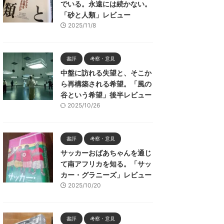
でいる。永遠には続かない。
「砂と人類」レビュー
2025/11/8
書評
考察・意見
中盤に訪れる失望と、そこか
ら再構築される希望。「風の
谷という希望」後半レビュー
2025/10/26
書評
考察・意見
サッカーおばあちゃんを通じ
て南アフリカを知る。「サッ
カー・グラニーズ」レビュー
2025/10/20
書評
考察・意見