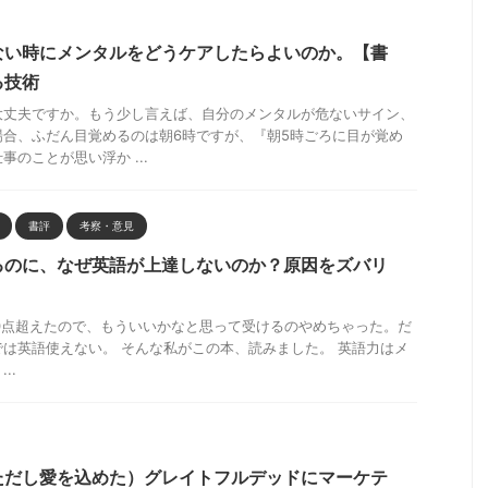
ない時にメンタルをどうケアしたらよいのか。【書
る技術
大丈夫ですか。もう少し言えば、自分のメンタルが危ないサイン、
場合、ふだん目覚めるのは朝6時ですが、『朝5時ごろに目が覚め
のことが思い浮か ...
書評
考察・意見
るのに、なぜ英語が上達しないのか？原因をズバリ
は700点超えたので、もういいかなと思って受けるのやめちゃった。だ
は英語使えない。 そんな私がこの本、読みました。 英語力はメ
..
ただし愛を込めた）グレイトフルデッドにマーケテ