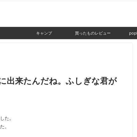
。
キャンプ
買ったものレビュー
popI
に出来たんだね。ふしぎな君が
した。
た。