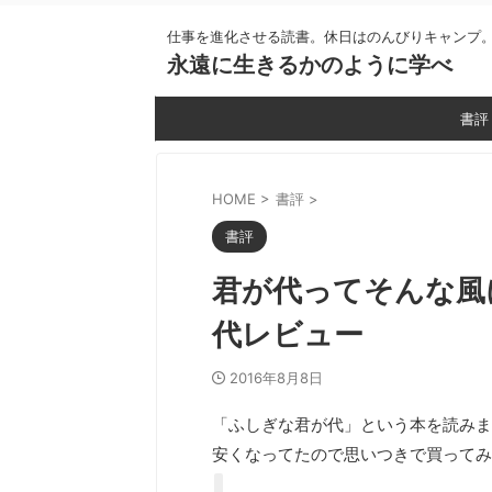
仕事を進化させる読書。休日はのんびりキャンプ
永遠に生きるかのように学べ
書評
HOME
>
書評
>
書評
君が代ってそんな風
代レビュー
2016年8月8日
「ふしぎな君が代」という本を読みま
安くなってたので思いつきで買ってみ