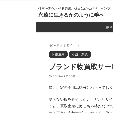
仕事を進化させる読書。休日はのんびりキャンプ
永遠に生きるかのように学べ
書評
HOME
>
お役立ち
>
お役立ち
考察・意見
ブランド物買取サー
2017年5月20日
最近、家の不用品処分にハマっており
要らない服を処分したいけど、リサイ
くと、買取査定にめっちゃ待たなけれ
ディアというサービスを知って、使っ