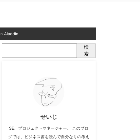
n Aladdin
検
索
せいじ
SE、プロジェクトマネージャー。 このブロ
グでは、ビジネス書を読んで自分なりの考え