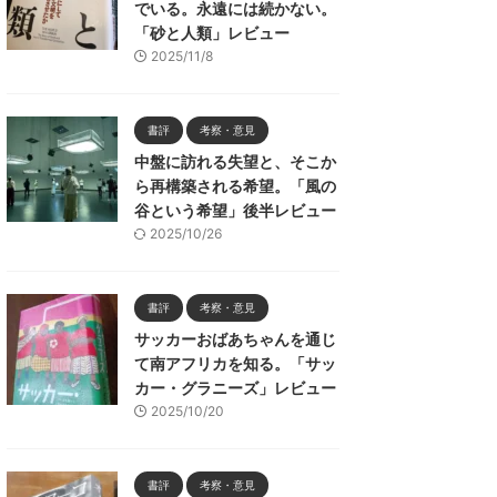
でいる。永遠には続かない。
「砂と人類」レビュー
2025/11/8
書評
考察・意見
中盤に訪れる失望と、そこか
ら再構築される希望。「風の
谷という希望」後半レビュー
2025/10/26
書評
考察・意見
サッカーおばあちゃんを通じ
て南アフリカを知る。「サッ
カー・グラニーズ」レビュー
2025/10/20
書評
考察・意見