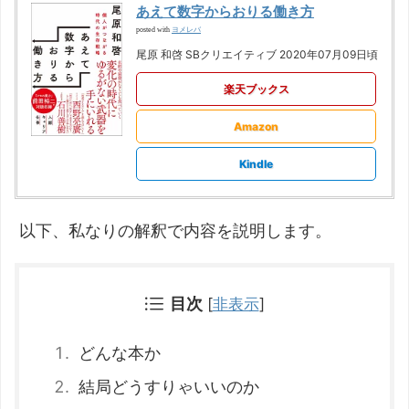
あえて数字からおりる働き方
ヨメレバ
posted with
尾原 和啓 SBクリエイティブ 2020年07月09日頃
楽天ブックス
Amazon
Kindle
以下、私なりの解釈で内容を説明します。
目次
[
非表示
]
どんな本か
結局どうすりゃいいのか