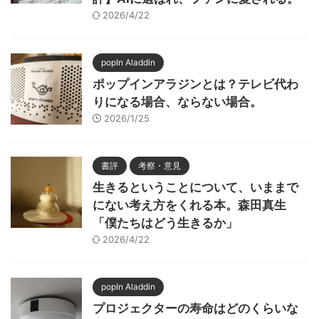
2026/4/22
popIn Aladdin
ポップインアラジンとは？テレビ代わ
りになる場合、ならない場合。
2026/1/25
書評
考察・意見
生きるということについて、いままで
にない考え方をくれる本。森田真生
「僕たちはどう生きるか」
2026/4/22
popIn Aladdin
プロジェクターの寿命はどのくらいな