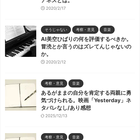
アネスとは。
2020/2/17
そうじゃない
考察・意見
音楽
AI美空ひばりの何を評価するべきか。
冒涜とか言うのはズレてんじゃないの
か。
2020/2/12
考察・意見
音楽
あるがままの自分を肯定する両親に勇
気づけられる。映画「Yesterday」ネ
タバレなし/あり感想
2025/12/13
考察・意見
音楽