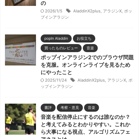
の
2026/1/5
AladdinX2plus
,
アラジンX
,
ポッ
プインアラジン
popIn Aladdin
お役立ち
買ったものレビュー
音楽
ポップインアラジン2でのブラウザ問題
を克服。オンラインライブを見るため
にやったこと
2025/11/24
AladdinX2plus
,
アラジンX
,
ポ
ップインアラジン
書評
考察・意見
音楽
音楽を配信停止にするのは誰なのか？
と考えてみるとわかりやすい。これか
ら大事になる視点、アルゴリズムフェ