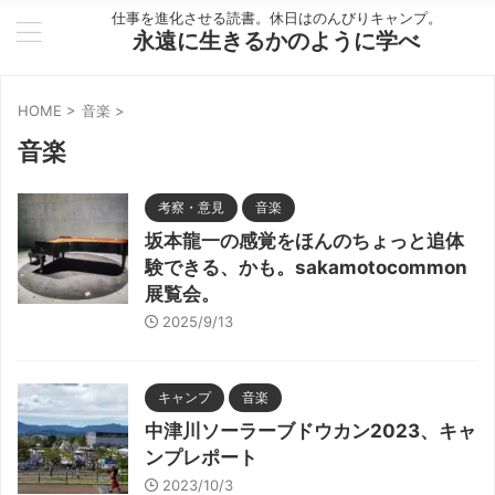
仕事を進化させる読書。休日はのんびりキャンプ。
永遠に生きるかのように学べ
HOME
>
音楽
>
音楽
考察・意見
音楽
坂本龍一の感覚をほんのちょっと追体
験できる、かも。sakamotocommon
展覧会。
2025/9/13
キャンプ
音楽
中津川ソーラーブドウカン2023、キャ
ンプレポート
2023/10/3