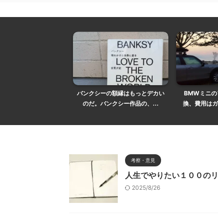
バンクシーの額縁はもっとデカい
BMWミニ
のだ。バンクシー作品の、...
換、費用はガ
考察・意見
人生でやりたい１００の
2025/8/26