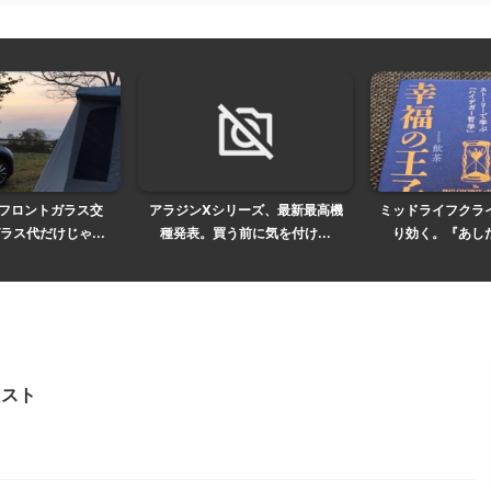
のフロントガラス交
アラジンXシリーズ、最新最高機
ミッドライフクラ
ラス代だけじゃ...
種発表。買う前に気を付け...
り効く。『あした
リスト