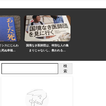
イシスにじんわ
国境なき医師団は、特別な人の集
死ぬ幸福...
まりじゃないし、救われる...
検
索