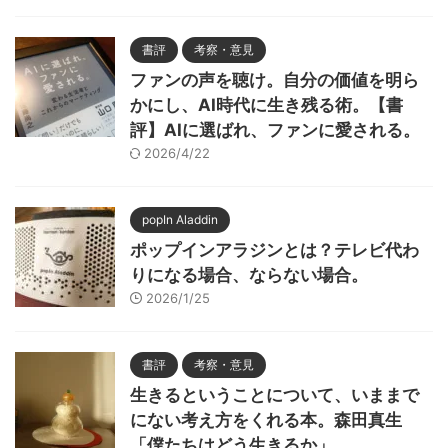
書評
考察・意見
ファンの声を聴け。自分の価値を明ら
かにし、AI時代に生き残る術。【書
評】AIに選ばれ、ファンに愛される。
2026/4/22
popIn Aladdin
ポップインアラジンとは？テレビ代わ
りになる場合、ならない場合。
2026/1/25
書評
考察・意見
生きるということについて、いままで
にない考え方をくれる本。森田真生
「僕たちはどう生きるか」