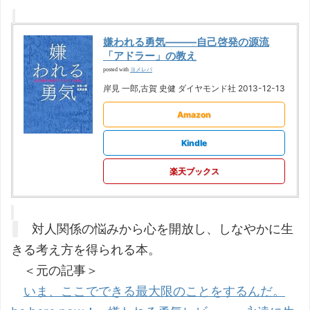
嫌われる勇気―――自己啓発の源流
「アドラー」の教え
ヨメレバ
posted with
岸見 一郎,古賀 史健 ダイヤモンド社 2013-12-13
Amazon
Kindle
楽天ブックス
対人関係の悩みから心を開放し、しなやかに生
きる考え方を得られる本。
＜元の記事＞
いま、ここでできる最大限のことをするんだ。