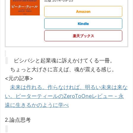
出版 2014-09-25
Amazon
Kindle
楽天ブックス
ビシバシと起業魂に訴えかけてくる一冊。
ちょっと大げさに言えば、魂が震える感じ。
<元の記事>
未来は作れる。作らなければ、明るい未来は来な
い。ピーターティールのZeroToOneレビュー - 永
遠に生きるかのように学べ
2.論点思考