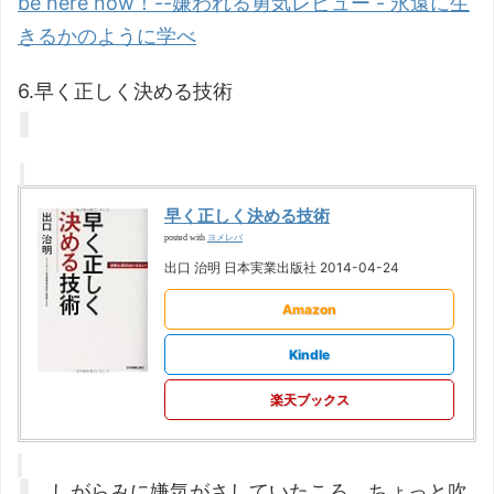
be here now！--嫌われる勇気レビュー - 永遠に生
きるかのように学べ
6.早く正しく決める技術
早く正しく決める技術
ヨメレバ
posted with
出口 治明 日本実業出版社 2014-04-24
Amazon
Kindle
楽天ブックス
しがらみに嫌気がさしていたころ、ちょっと吹