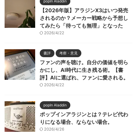
popIn Aladdin
【2026年版】アラジンX3はいつ発売
されるのか？メーカー戦略から予想し
てみたら「待っても無理」となった
2026/4/22
書評
考察・意見
ファンの声を聴け。自分の価値を明ら
かにし、AI時代に生き残る術。【書
評】AIに選ばれ、ファンに愛される。
2026/4/22
popIn Aladdin
ポップインアラジンとは？テレビ代わ
りになる場合、ならない場合。
2026/4/26