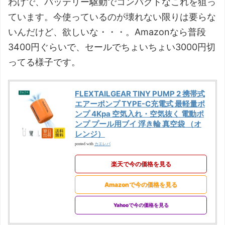
わけで、バッテリー駆動でコンパクトなこれを狙っ
ています。今使っているのが壊れない限りは要らな
いんだけど、欲しいな・・・。Amazonなら普段
3400円ぐらいで、セールでちょいちょい3000円切
ってる様子です。
FLEXTAILGEAR TINY PUMP 2 携帯式
エアーポンプ TYPE-C充電式 最軽量ポ
ンプ 4Kpa 空気入れ・空気抜く 電動ポ
ンプ プール用ブイ 浮き輪 真空袋 （オ
レンジ）
カエレバ
posted with
楽天で今の価格を見る
Amazonで今の価格を見る
Yahooで今の価格を見る