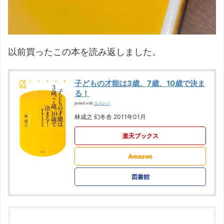
以前買ったこの本を読み返しました。
子どもの才能は3歳、7歳、10歳で決ま
る！
ヨメレバ
posted with
林成之 幻冬舎 2011年01月
楽天ブックス
Amazon
図書館