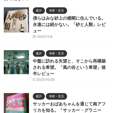
書評
考察・意見
僕らはみな砂上の楼閣に住んでいる。
永遠には続かない。「砂と人類」レビ
ュー
2025/11/8
書評
考察・意見
中盤に訪れる失望と、そこから再構築
される希望。「風の谷という希望」後
半レビュー
2025/10/26
書評
考察・意見
サッカーおばあちゃんを通じて南アフ
リカを知る。「サッカー・グラニー