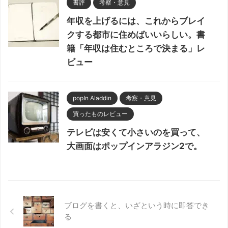
書評
考察・意見
年収を上げるには、これからブレイ
クする都市に住めばいいらしい。書
籍「年収は住むところで決まる」レ
ビュー
popIn Aladdin
考察・意見
買ったものレビュー
テレビは安くて小さいのを買って、
大画面はポップインアラジン2で。
ブログを書くと、いざという時に即答でき
る