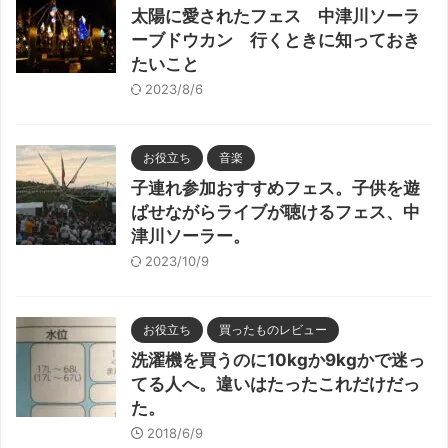
太陽に愛されたフェス 中津川ソーラ
ーブドウカン 行くときに知っておき
たいこと
2023/8/6
お役立ち
音楽
子連れ参加おすすめフェス。子供を遊
ばせながらライブが聴けるフェス、中
津川ソーラー。
2023/10/9
お役立ち
買ったものレビュー
洗濯機を買うのに10kgか9kgかで迷っ
てる人へ。違いはたったこれだけだっ
た。
2018/6/9