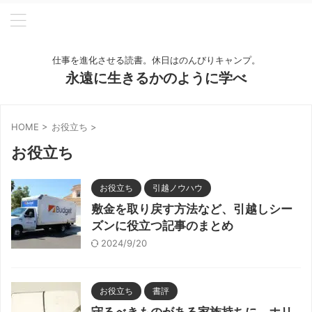
仕事を進化させる読書。休日はのんびりキャンプ。
永遠に生きるかのように学べ
HOME
>
お役立ち
>
お役立ち
お役立ち
引越ノウハウ
敷金を取り戻す方法など、引越しシー
ズンに役立つ記事のまとめ
2024/9/20
お役立ち
書評