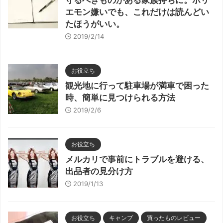
守るべきものがある家族持ちに。ホリ
エモン嫌いでも、これだけは読んどい
たほうがいい。
2019/2/14
お役立ち
観光地に行って駐車場が満車で困った
時、簡単に見つけられる方法
2019/2/6
お役立ち
メルカリで事前にトラブルを避ける、
出品者の見分け方
2019/1/13
お役立ち
キャンプ
買ったものレビュー