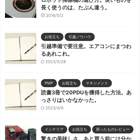
ロボット掃除機の選び方。良いものを
長く使うのは、たぶん違う。
2016/5/2
お役立ち
引越ノウハウ
引越準備で要注意。エアコンにまつわ
るあれこれ。
2023/5/28
PMP
お役立ち
マネジメント
読書3冊で20PDUを獲得した方法。あ
っさりはいかなかった。
2023/4/9
インテリア
お役立ち
買ったものレビュー
驚きの美味しさ。あと買う前には分か