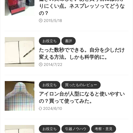
りにくい点。ネスプレッソってどうな
の？
2015/5/18
お役立ち
書評
たった数秒でできる。自分を少しだけ
変える方法。しかも科学的に。
2014/7/22
お役立ち
買ったものレビュー
アイロン台が人型になると使いやすい
の？買って使ってみた。
2024/6/10
お役立ち
引越ノウハウ
考察・意見