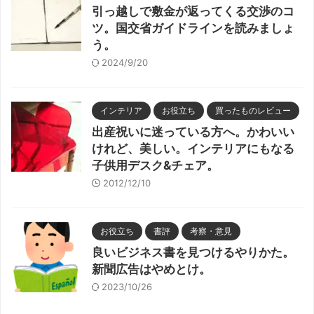
引っ越しで敷金が返ってくる交渉のコ
ツ。国交省ガイドラインを読みましょ
う。
2024/9/20
インテリア
お役立ち
買ったものレビュー
出産祝いに迷っている方へ。かわいい
けれど、美しい。インテリアにもなる
子供用デスク&チェア。
2012/12/10
お役立ち
書評
考察・意見
良いビジネス書を見つけるやりかた。
新聞広告はやめとけ。
2023/10/26